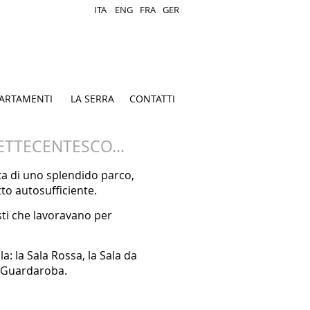
ITA
ENG
FRA
GER
ARTAMENTI
LA SERRA
CONTATTI
ETTECENTESCO...
ata di uno splendido parco,
utto autosufficiente.
sti che lavoravano per
la: la Sala Rossa, la Sala da
i Guardaroba.