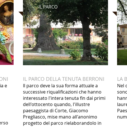
IL PARCO
ONI
IL PARCO DELLA TENUTA BERRONI
LA 
ia e
​Il parco deve la sua forma attuale a
Nel 
successive riqualificazioni che hanno
sono 
interessato l'intera tenuta fin dai primi
hann
dell'ottocento quando, l'illustre
laur
paesaggista di Corte, Giacomo
Paes
Pregliasco, mise mano all'anonimo
nume
verso
progetto del parco rielaborandolo in