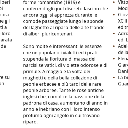
alberi
Vitto
forme romantiche (1819) e
pi
Mod
conferendogli quel discreto fascino che
embra
Giov
ancora oggi si apprezza durante le
e gli
XCII
comode passeggiate lungo le sponde
ti a
editr
del laghetto al riparo delle alte fronde
 loro
Adri
di alberi pluricentenari.
parata
ed. L
 da
Adel
Sono molte e interessanti le essenze
dell
che ne popolano i vialetti ed i prati:
Elen
stupenda la fioritura di massa dei
Giar
narcisi selvatici, di violette odorose e di
Dani
primule. A maggio è la volta dei
re su
La b
mughetti e della bella collezione di
on
Guar
peonie erbacee e più tardi delle rare
peonie arboree. Tante le rose antiche
inglesi che, complice la passione della
padrona di casa, aumentano di anno in
anno e inebriano con il loro intenso
profumo ogni angolo in cui trovano
riparo.