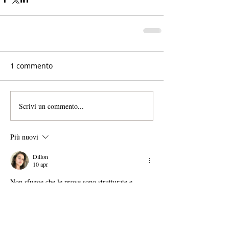
1 commento
Scrivi un commento...
Più nuovi
Dillon
10 apr
Non sfugge che le prove sono strutturate e 
presentate logicamente. La neutralità analitica è 
preservata dall'inizio alla fine. Il sito Web 
fornisce materiale di riferimento complementare 
sull'argomento. Il confronto strutturale è 