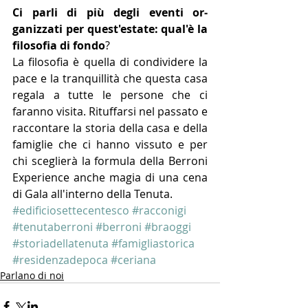
Ci parli di più degli eventi or­
ganizzati per quest'estate: qual'è la 
filosofia di fondo
? 
La filosofia è quella di condivi­dere la 
pace e la tranquillità che questa casa 
regala a tutte le per­sone che ci 
faranno visita. Rituf­farsi nel passato e 
raccontare la storia della casa e della 
famiglie che ci hanno vissuto e per 
chi sceglierà la formula della Berro­ni 
Experience anche magia di una cena 
di Gala all'interno del­la Tenuta.
#edificiosettecentesco
#racconigi
#tenutaberroni
#berroni
#braoggi
#storiadellatenuta
#famigliastorica
#residenzadepoca
#ceriana
Parlano di noi