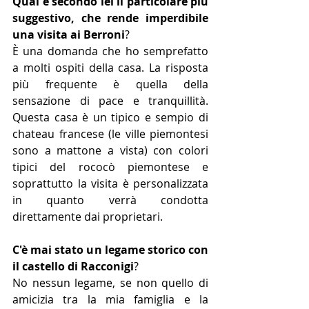
Qual è secondo lei il particola­re più 
suggestivo, che rende imperdibile 
una visita ai Ber­roni
? 
È una domanda che ho semprefatto 
a molti ospiti della casa. La risposta 
più frequente è quella della 
sensazione di pace e tran­quillità. 
Questa casa è un tipico e­ sempio di 
chateau francese (le ville piemontesi 
sono a mattone a vista) con colori 
tipici del ro­cocò piemontese e 
soprattutto la visita è personalizzata 
in quanto verrà condotta 
direttamente dai proprietari. 
C'è mai stato un legame storico con 
il castello di Racconigi
? 
No nessun legame, se non quel­lo di 
amicizia tra la mia famiglia e la 