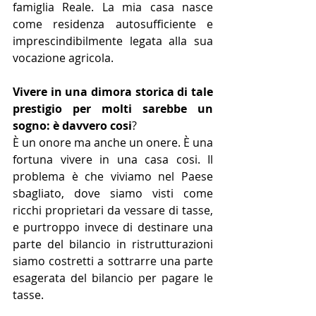
famiglia Reale. La mia casa nasce 
come residenza autosuffi­ciente e 
imprescindibilmente le­gata alla sua 
vocazione agricola. 
Vivere in una dimora storica di tale 
prestigio per molti sarebbe un 
sogno: è davvero cosi
? 
È un onore ma anche un onere. È una 
fortuna vivere in una casa cosi. Il 
problema è che viviamo nel Paese 
sbagliato, dove siamo visti come 
ricchi proprietari da vessare di tasse, 
e purtroppo in­vece di destinare una 
parte del bilancio in ristrutturazioni 
sia­mo costretti a sottrarre una par­te 
esagerata del bilancio per pa­gare le 
tasse. 