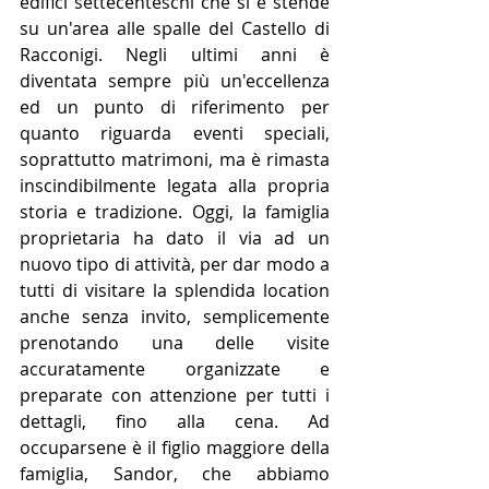
edifici settecenteschi che si e­ stende 
su un'area alle spalle del Castello di 
Racconigi. Negli ulti­mi anni è 
diventata sempre più un'eccellenza 
ed un punto di ri­ferimento per 
quanto riguarda eventi speciali, 
soprattutto ma­trimoni, ma è rimasta 
inscindibilmente legata alla propria 
sto­ria e tradizione. Oggi, la famiglia 
proprietaria ha dato il via ad un 
nuovo tipo di attività, per dar mo­do a 
tutti di visitare la splendida location 
anche senza invito, sem­plicemente 
prenotando una delle visite 
accuratamente organizzate e 
preparate con attenzione per tutti i 
dettagli, fino alla cena. Ad 
occuparsene è il figlio mag­giore della 
famiglia, Sandor, che abbiamo 