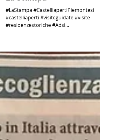
La Stampa
#LaStampa #CastelliapertiPiemontesi
#castelliaperti #visiteguidate #visite
#residenzestoriche #Adsi
#GiornateNazionaliAdsi