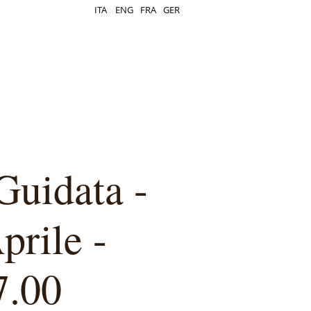
ITA
ENG
FRA
GER
Guidata -
prile -
7.00