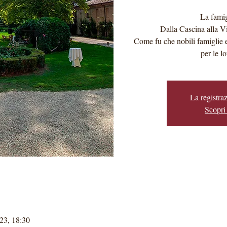
La fami
Dalla Cascina alla Vi
Come fu che nobili famiglie e
per le l
La registraz
Scopri 
23, 18:30